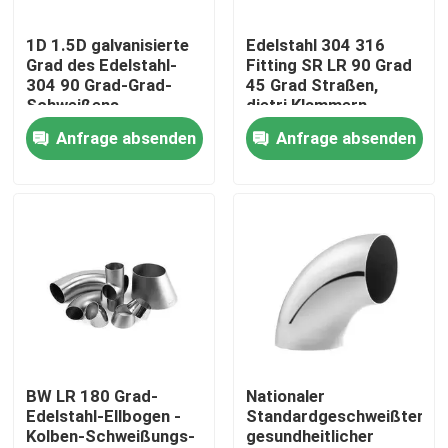
1D 1.5D galvanisierte
Edelstahl 304 316
Über uns
Grad des Edelstahl-
Fitting SR LR 90 Grad
304 90 Grad-Grad-
45 Grad Straßen,
Schweißens-
dietri Klammern-
Werksbesichtigung
Biegungs-Ellbogen-
Ellbogen schweißen
Anfrage absenden
Anfrage absenden
Verbindungsstück 3A
Ellbogen LÄRM-SMS-
Qualitätskontrolle
ISO DS
Kontakt mit uns
Neuigkeiten
Bitte um ein Angebot
BW LR 180 Grad-
Nationaler
Edelstahl-Ellbogen -
Standardgeschweißter
Kolben-Schweißungs-
gesundheitlicher
Edelstahl-Platten-Blätter