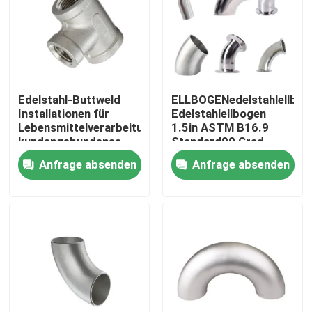
Edelstahl-Buttweld
ELLBOGENedelstahlellbog
Installationen für
Edelstahlellbogen
Lebensmittelverarbeitung
1.5in ASTM B16.9
kundengebundenes
Standard90 Grad
Größen-Karton-Paket
Anfrage absenden
Anfrage absenden
Zu Hause
Produkte
Videos