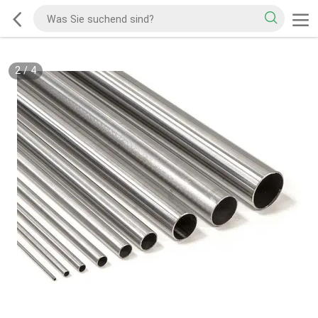
2
/
4