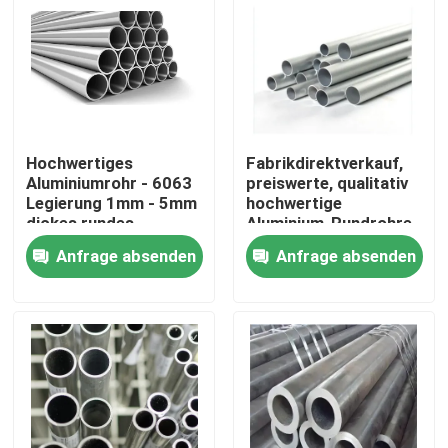
Hochwertiges
Fabrikdirektverkauf,
Aluminiumrohr - 6063
preiswerte, qualitativ
Legierung 1mm - 5mm
hochwertige
dickes rundes
Aluminium-Rundrohre
Aluminiumrohr für den
der Serie 3003 für den
Anfrage absenden
Anfrage absenden
Hochbau
Außenbereich
Zu Hause
Produkte
Videos