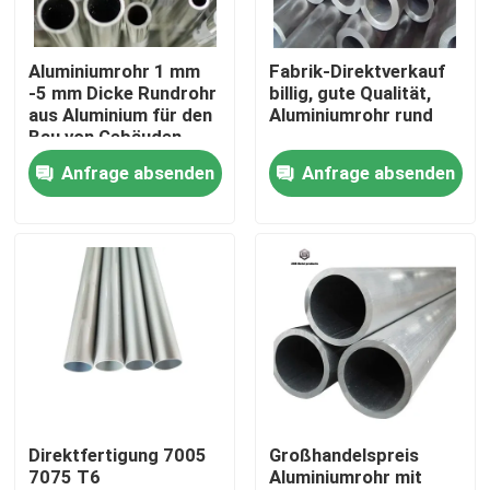
Über uns
Aluminiumrohr 1 mm
Fabrik-Direktverkauf
-5 mm Dicke Rundrohr
billig, gute Qualität,
aus Aluminium für den
Aluminiumrohr rund
Werksbesichtigung
Bau von Gebäuden
Anfrage absenden
Anfrage absenden
Qualitätskontrolle
Kontakt mit uns
Neuigkeiten
Bitte um ein Angebot
Direktfertigung 7005
Großhandelspreis
7075 T6
Aluminiumrohr mit
Edelstahl-Platten-Blätter