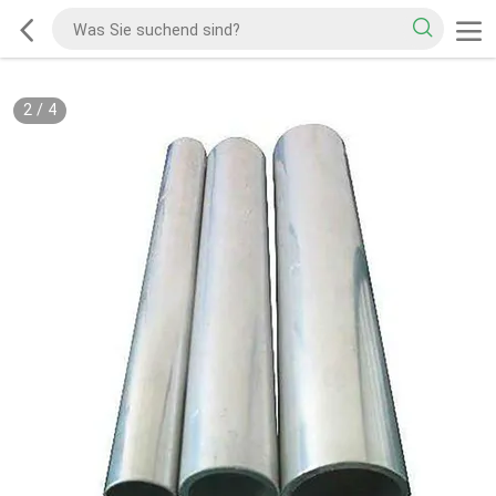
2
/
4