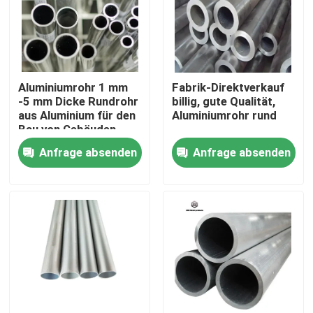
Über uns
Werksbesichtigung
Aluminiumrohr 1 mm
Fabrik-Direktverkauf
-5 mm Dicke Rundrohr
billig, gute Qualität,
aus Aluminium für den
Aluminiumrohr rund
Qualitätskontrolle
Bau von Gebäuden
Anfrage absenden
Anfrage absenden
Kontakt mit uns
Neuigkeiten
Bitte um ein Angebot
Edelstahl-Platten-Blätter