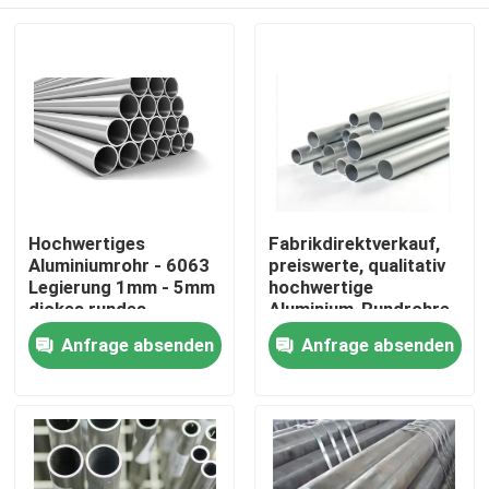
Hochwertiges
Fabrikdirektverkauf,
Aluminiumrohr - 6063
preiswerte, qualitativ
Legierung 1mm - 5mm
hochwertige
dickes rundes
Aluminium-Rundrohre
Aluminiumrohr für den
der Serie 3003 für den
Zu Hause
Anfrage absenden
Anfrage absenden
Hochbau
Außenbereich
Produkte
Videos