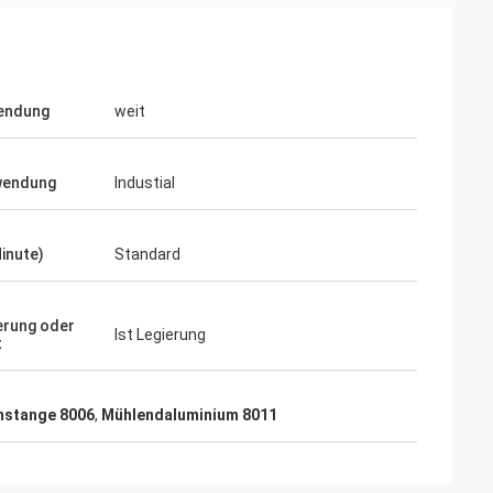
endung
weit
wendung
Industial
Minute)
Standard
erung oder
Ist Legierung
t
mstange 8006
,
Mühlendaluminium 8011