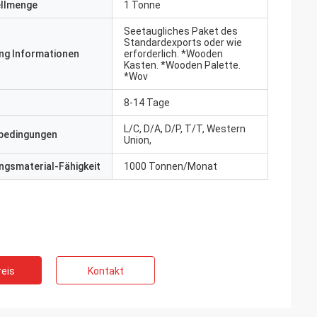
ellmenge
1 Tonne
Seetaugliches Paket des
Standardexports oder wie
ng Informationen
erforderlich. *Wooden
Kasten. *Wooden Palette.
*Wov
8-14 Tage
L/C, D/A, D/P, T/T, Western
bedingungen
Union,
gsmaterial-Fähigkeit
1000 Tonnen/Monat
eis
Kontakt