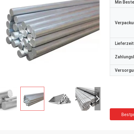
Min Best
Verpacku
Lieferzeit
Zahlungs
Versorgun
Bestpr