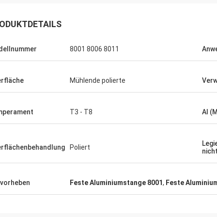
ODUKTDETAILS
dellnummer
8001 8006 8011
Anw
 großer Freund.
rauf vor, mehr
rfläche
Mühlende polierte
Ver
kaufen.
mperament
T3 - T8
Al (
Legi
rflächenbehandlung
Poliert
nich
vorheben
Feste Aluminiumstange 8001
,
Feste Aluminiu