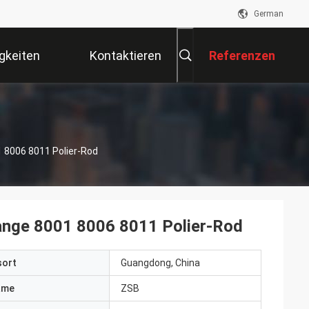
German
gkeiten
Kontaktieren
Referenzen
Sie Uns
 8006 8011 Polier-Rod
ange 8001 8006 8011 Polier-Rod
sort
Guangdong, China
ame
ZSB