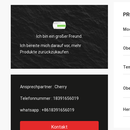
PR
Mo
Ich bin ein großer Freund.
Ich bin ein
h bereite mich darauf vor, mehr
Ich bereite mich da
Obe
rodukte zurückzukaufen.
Produkte zurückzu
Te
Ansprechpartner :
Cherry
Obe
Telefonnummer :
18391656019
Her
whatsapp :
+8618391656019
Kontakt