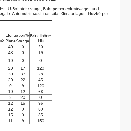
bilen, U-Bahnfahrzeuge, Bahnpersonenkraftwagen und
gale, Automobilmaschinenteile, Klimaanlagen, Heizkörper,
Elongation%
Brinellhärte
m2
HB
Platte
Stange
40
0
20
43
0
19
10
0
0
20
17
120
30
37
28
20
22
45
0
9
120
10
12
68
2
20
0
12
15
95
12
0
60
15
0
85
11
9
150