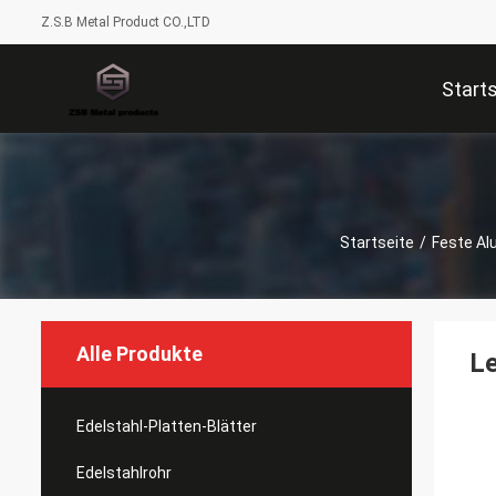
Z.S.B Metal Product CO.,LTD
Start
Startseite
/
Feste A
Alle Produkte
Le
Edelstahl-Platten-Blätter
Edelstahlrohr