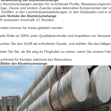
 Verwendung der Aluminiumstange
1 Aluminiumstangen werden für errichtende Profile, Bewässerungsrohre
züge, Zäune und andere Zwecke sowie dekorative Komponenten der ver
 Schiffen, in den Leichtindustrieabteilungen, in den Gebäuden und in 
ere Vorteile der Aluminiumstange
ir antworten innerhalb 12 Stunden
Proben können für freies geliefert werden
Jede Rolle ist 100% unter Qualitätskontrolle und Inspektion vor Versand
Buchen Sie das Schiff als erforderter Kunde, und wählen Sie das billige
Holen Sie Sie, ab Sie weg im Flughafen zu sehen, wenn Sie unsere Fabr
Buchhotel für Kunden während des Besuchens
 Bilder der Aluminiumstange