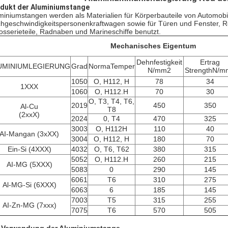
dukt der Aluminiumstange
miniumstangen werden als Materialien für Körperbauteile von Automo
hgeschwindigkeitspersonenkraftwagen sowie für Türen und Fenster, Re
osserieteile, Radnaben und Marineschiffe benutzt.
Mechanisches Eigentum
Dehnfestigkeit
Ertrag
UMINIUMLEGIERUNG
Grad
NormaTemper
N/mm2
StrengthN/m
1050
O, H112, H
78
34
1XXX
1060
O, H112.H
70
30
O, T3, T4, T6,
2019
450
350
Al-Cu
T8
(2xxX)
2024
0, T4
470
325
3003
O, H112H
110
40
AI-Mangan (3xXX)
3004
O, H112, H
180
70
Ein-Si (4XXX)
4032
O, T6, T62
380
315
5052
O, H112.H
260
215
AI-MG (5XXX)
5083
0
290
145
6061
T6
310
275
Al-MG-Si (6XXX)
6063
6
185
145
7003
T5
315
255
AI-Zn-MG (7xxx)
7075
T6
570
505