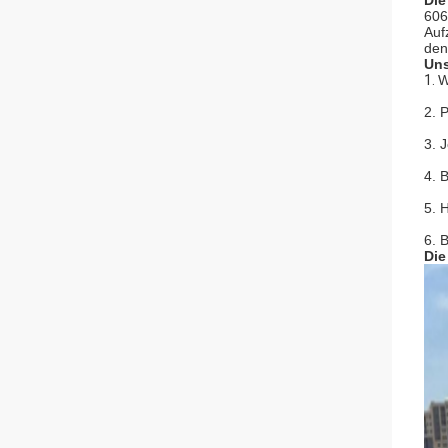
Die
606
Auf
den
Uns
1.
W
2. 
3. 
4. 
5. 
6. 
Die