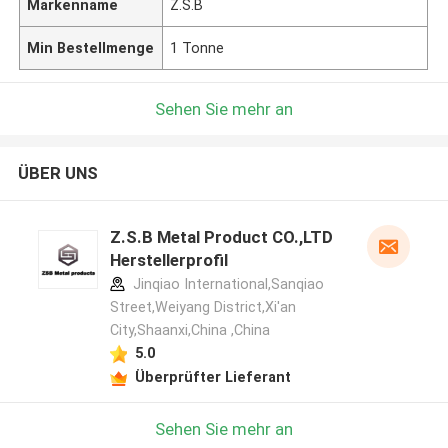
Markenname
Z.S.B
Min Bestellmenge
1 Tonne
Sehen Sie mehr an
ÜBER UNS
Z.S.B Metal Product CO.,LTD
Herstellerprofil
Jinqiao International,Sanqiao
Street,Weiyang District,Xi'an
City,Shaanxi,China ,China
5.0
Überprüfter Lieferant
Sehen Sie mehr an