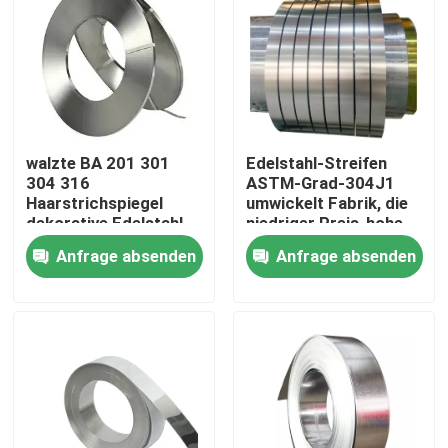
walzte BA 201 301
Edelstahl-Streifen
304 316
ASTM-Grad-304J1
Haarstrichspiegel
umwickelt Fabrik, die
dekorative Edelstahl-
niedriger Preis-hohe
Streifen kalt
Qualität/warm gewalzt
Anfrage absenden
Anfrage absenden
kaltwalzte
Zu Hause
Produkte
Videos