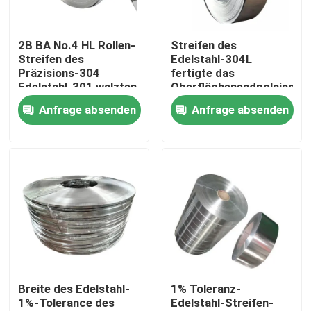
Über uns
2B BA No.4 HL Rollen-
Streifen des
Streifen des
Edelstahl-304L
Präzisions-304
fertigte das
Werksbesichtigung
Edelstahl-301 walzten
Oberflächenendpolnisch
kalt
der Stärke-
Anfrage absenden
Anfrage absenden
BA/Polished/Brushed
Qualitätskontrolle
besonders an
Kontakt mit uns
Neuigkeiten
Bitte um ein Angebot
Breite des Edelstahl-
1% Toleranz-
1%-Tolerance des
Edelstahl-Streifen-
Edelstahl-Platten-Blätter