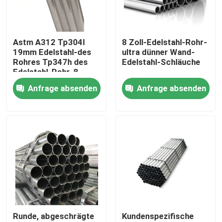
Über uns
Astm A312 Tp304l
8 Zoll-Edelstahl-Rohr-
19mm Edelstahl-des
ultra dünner Wand-
Werksbesichtigung
Rohres Tp347h des
Edelstahl-Schläuche
Edelstahl-Rohr-8
Rohrrohr
Anfrage absenden
Anfrage absenden
Qualitätskontrolle
Kontakt mit uns
Neuigkeiten
Bitte um ein Angebot
Runde, abgeschrägte
Kundenspezifische
Edelstahl-Platten-Blätter