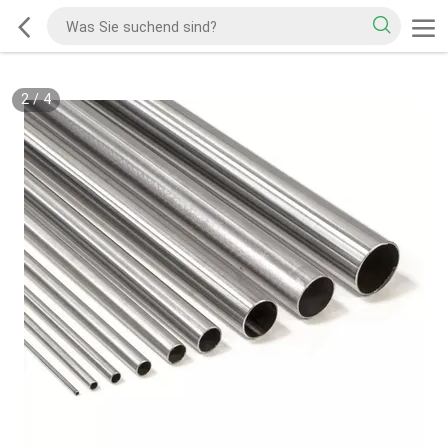
2
/
4