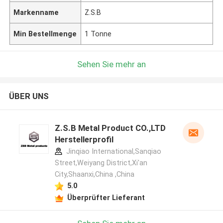
Markenname
Z.S.B
Min Bestellmenge
1 Tonne
Sehen Sie mehr an
ÜBER UNS
Z.S.B Metal Product CO.,LTD
Herstellerprofil
Jinqiao International,Sanqiao
Street,Weiyang District,Xi'an
City,Shaanxi,China ,China
5.0
Überprüfter Lieferant