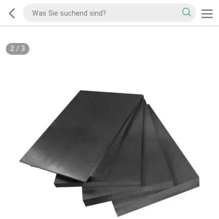
2
/
3