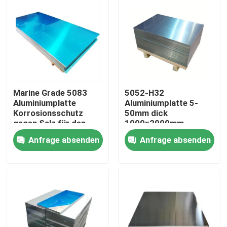
Marine Grade 5083
5052-H32
Aluminiumplatte
Aluminiumplatte 5-
Korrosionsschutz
50mm dick
gegen Salz für den
1000x2000mm
Schiffbau ANSI-
Korrosionsschutz Für
Anfrage absenden
Anfrage absenden
zertifiziert
Marinebau
Zu Hause
Produkte
Videos