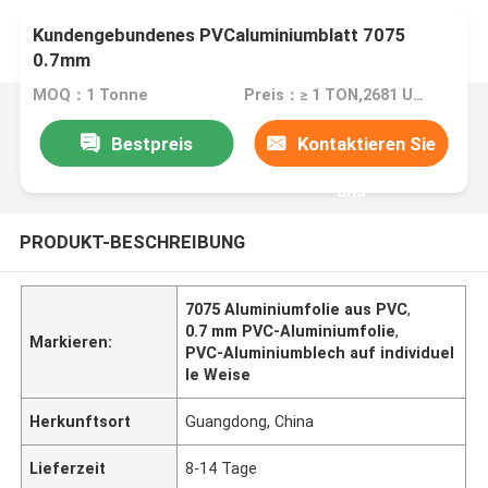
Kundengebundenes PVCaluminiumblatt 7075
0.7mm
MOQ：1 Tonne
Preis：≥ 1 TON,2681 USD; ≥10TON,2391 USD; ≥25TON,2098USD
Bestpreis
Kontaktieren Sie
uns
PRODUKT-BESCHREIBUNG
7075 Aluminiumfolie aus PVC
,
0.7 mm PVC-Aluminiumfolie
,
Markieren:
PVC-Aluminiumblech auf individuel
le Weise
Herkunftsort
Guangdong, China
Lieferzeit
8-14 Tage