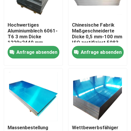
Über uns
Hochwertiges
Chinesische Fabrik
Aluminiumblech 6061-
Maßgeschneiderte
Werksbesichtigung
T6 3 mm Dicke
Dicke 0,5 mm-100 mm
1220x2440 mm
ISO zertifiziert 5083
Maßgeschneidert für
H111 Legierung 1060
Anfrage absenden
Anfrage absenden
Qualitätskontrolle
Luft- und
reines Aluminiumblech
Raumfahrtindustrie
Kontakt mit uns
Neuigkeiten
Bitte um ein Angebot
Massenbestellung
Wettbewerbsfähiger
Edelstahl-Platten-Blätter