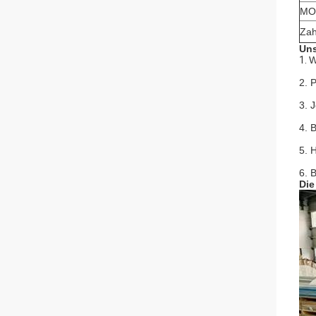
MO
Zah
Uns
1.
W
2. 
3. 
4. 
5. 
6. 
Die