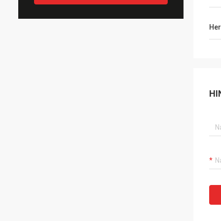
Her
HI