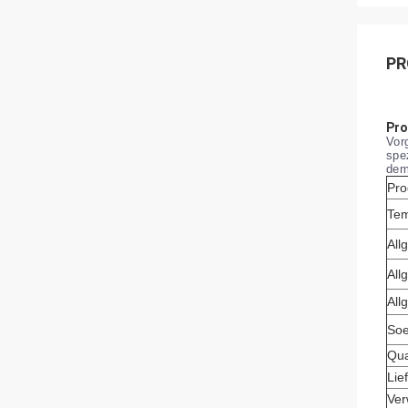
PR
Pro
Vor
spe
dem
Pr
Te
All
All
All
Soe
Qua
Lie
Ve