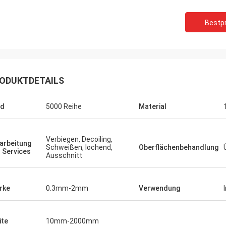
Bestpr
Ich bin ein großer Freund.
reite mich darauf vor, mehr
ODUKTDETAILS
te zurückzukaufen.
ad
5000 Reihe
Material
Verbiegen, Decoiling,
arbeitung
Schweißen, lochend,
Oberflächenbehandlung
 Services
Ausschnitt
rke
0.3mm-2mm
Verwendung
ite
10mm-2000mm