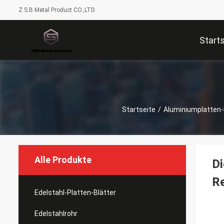
Z.S.B Metal Product CO.,LTD
Start
Startseite
/
Aluminiumplatten-
Alle Produkte
Di
Re
Edelstahl-Platten-Blätter
Edelstahlrohr