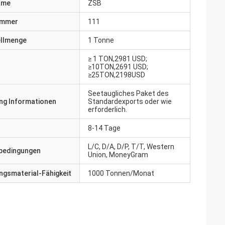
ame
ZSB
ummer
111
ellmenge
1 Tonne
≥ 1 TON,2981 USD;
≥10TON,2691 USD;
≥25TON,2198USD
Seetaugliches Paket des
ng Informationen
Standardexports oder wie
erforderlich.
8-14 Tage
L/C, D/A, D/P, T/T, Western
bedingungen
Union, MoneyGram
gsmaterial-Fähigkeit
1000 Tonnen/Monat