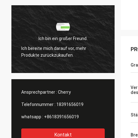
Ich bin ein großer Freund.
Ich bereite mich darauf vor, mehr
Ich be
PR
Produkte zurückzukaufen.
Produk
Gr
Ver
Ansprechpartner :
Cherry
des
Telefonnummer :
18391656019
Stä
whatsapp :
+8618391656019
Kontakt
Bre