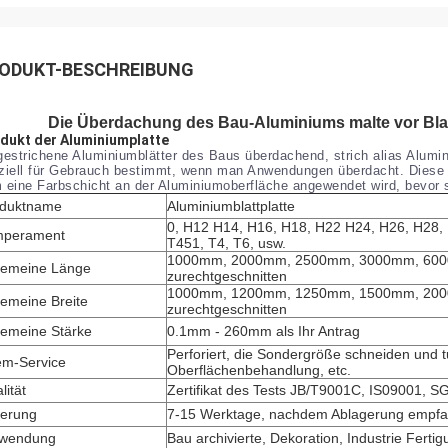
ODUKT-BESCHREIBUNG
Die Überdachung des Bau-Aluminiums malte vor Blat
dukt der Aluminiumplatte
gestrichene Aluminiumblätter des Baus überdachend, strich alias Alumin
ziell für Gebrauch bestimmt, wenn man Anwendungen überdacht. Diese 
 eine Farbschicht an der Aluminiumoberfläche angewendet wird, bevor sie
oduktname
Aluminiumblattplatte
0, H12 H14, H16, H18, H22 H24, H26, H28, 
mperament
T451, T4, T6, usw.
1000mm, 2000mm, 2500mm, 3000mm, 6000
gemeine Länge
zurechtgeschnitten
1000mm, 1200mm, 1250mm, 1500mm, 2000
gemeine Breite
zurechtgeschnitten
gemeine Stärke
0.1mm - 260mm als Ihr Antrag
Perforiert, die Sondergröße schneiden und t
m-Service
Oberflächenbehandlung, etc.
lität
Zertifikat des Tests JB/T9001C, IS09001, 
ferung
7-15 Werktage, nachdem Ablagerung empfa
rwendung
Bau archivierte, Dekoration, Industrie Fertig