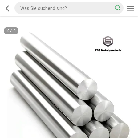
2
/
4