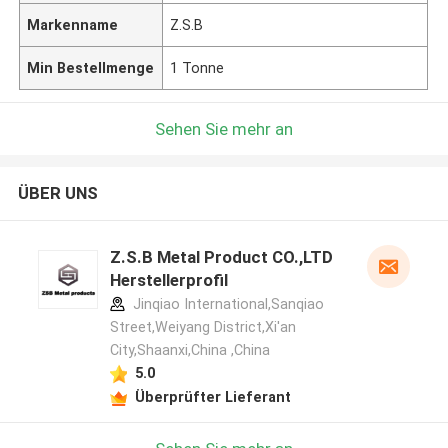
Markenname
Z.S.B
Min Bestellmenge
1 Tonne
Sehen Sie mehr an
ÜBER UNS
Z.S.B Metal Product CO.,LTD
Herstellerprofil
Jinqiao International,Sanqiao
Street,Weiyang District,Xi'an
City,Shaanxi,China ,China
5.0
Überprüfter Lieferant