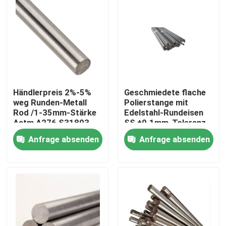
Händlerpreis 2%-5%
Geschmiedete flache
weg Runden-Metall
Polierstange mit
Rod /1-35mm-Stärke
Edelstahl-Rundeisen
Astm A276 S31803
SS ±0.1mm-Toleranz-
304 vom Edelstahl-
430 halten auf Lager
Anfrage absenden
Anfrage absenden
201
ab
Zu Hause
Produkte
Videos