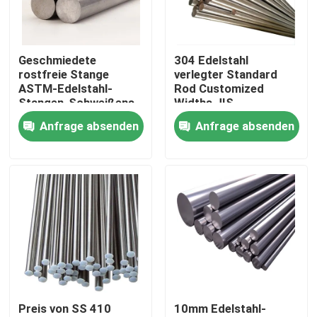
Über uns
Geschmiedete
304 Edelstahl
rostfreie Stange
verlegter Standard
Werksbesichtigung
ASTM-Edelstahl-
Rod Customized
Stangen-Schweißens-
Widths JIS
Rod 309 Preis-303
Anfrage absenden
Anfrage absenden
Qualitätskontrolle
Kontakt mit uns
Neuigkeiten
Bitte um ein Angebot
Preis von SS 410
10mm Edelstahl-
Edelstahl-Platten-Blätter