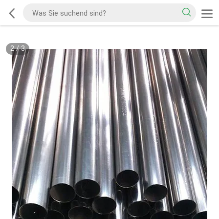
2
/
3