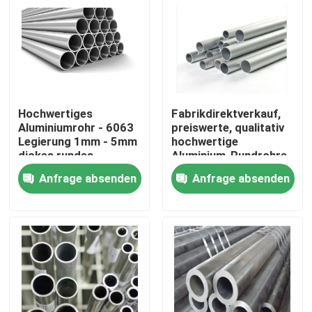
Hochwertiges
Fabrikdirektverkauf,
Aluminiumrohr - 6063
preiswerte, qualitativ
Legierung 1mm - 5mm
hochwertige
dickes rundes
Aluminium-Rundrohre
Aluminiumrohr für den
der Serie 3003 für den
Anfrage absenden
Anfrage absenden
Hochbau
Außenbereich
Zu Hause
Produkte
Videos