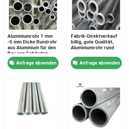
Über uns
Werksbesichtigung
Aluminiumrohr 1 mm
Fabrik-Direktverkauf
-5 mm Dicke Rundrohr
billig, gute Qualität,
aus Aluminium für den
Aluminiumrohr rund
Qualitätskontrolle
Bau von Gebäuden
Anfrage absenden
Anfrage absenden
Kontakt mit uns
Neuigkeiten
Bitte um ein Angebot
Edelstahl-Platten-Blätter