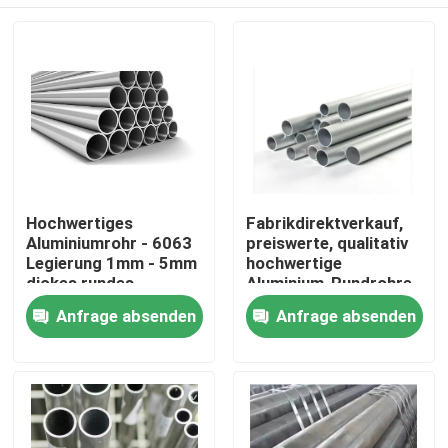
Hochwertiges
Fabrikdirektverkauf,
Aluminiumrohr - 6063
preiswerte, qualitativ
Legierung 1mm - 5mm
hochwertige
dickes rundes
Aluminium-Rundrohre
Aluminiumrohr für den
der Serie 3003 für den
Zu Hause
Anfrage absenden
Anfrage absenden
Hochbau
Außenbereich
Produkte
Videos