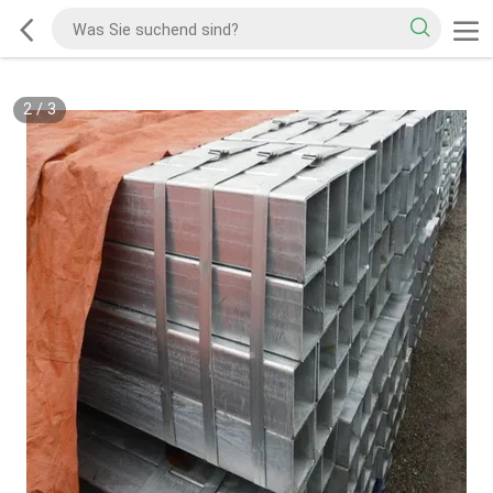
2
/
3