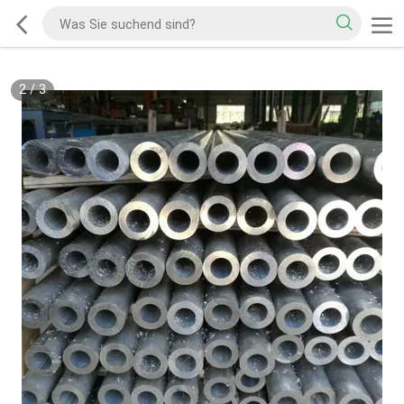
2
/
3