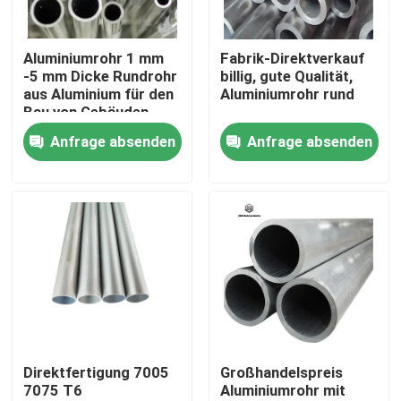
Über uns
Aluminiumrohr 1 mm
Fabrik-Direktverkauf
-5 mm Dicke Rundrohr
billig, gute Qualität,
aus Aluminium für den
Aluminiumrohr rund
Werksbesichtigung
Bau von Gebäuden
Anfrage absenden
Anfrage absenden
Qualitätskontrolle
Kontakt mit uns
Neuigkeiten
Bitte um ein Angebot
Direktfertigung 7005
Großhandelspreis
7075 T6
Aluminiumrohr mit
Edelstahl-Platten-Blätter