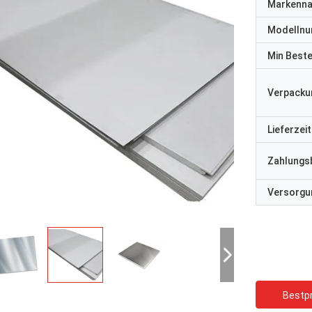
Markenn
Modelln
Min Best
Verpacku
Lieferzeit
Zahlungs
Versorgun
Bestpr