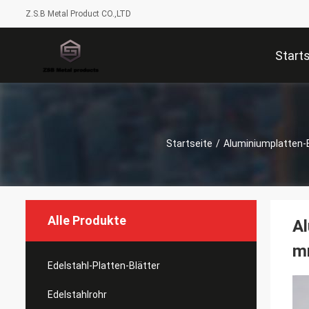
Z.S.B Metal Product CO.,LTD
Start
Startseite
/
Aluminiumplatten-B
Alle Produkte
Al
m
Edelstahl-Platten-Blätter
Edelstahlrohr