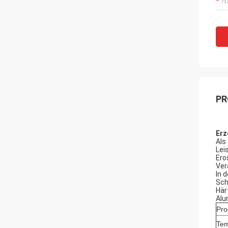
PR
Erz
Als
Lei
Ero
Ver
In 
Sch
Här
Alu
Pro
Tem