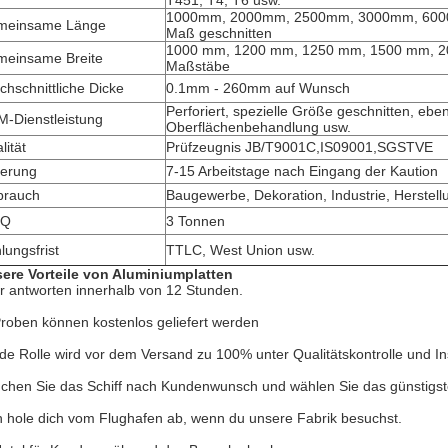
T451, T4, T6 usw.
1000mm, 2000mm, 2500mm, 3000mm, 6000m
meinsame Länge
Maß geschnitten
1000 mm, 1200 mm, 1250 mm, 1500 mm, 20
einsame Breite
Maßstäbe
chschnittliche Dicke
0.1mm - 260mm auf Wunsch
Perforiert, spezielle Größe geschnitten, eb
-Dienstleistung
Oberflächenbehandlung usw.
lität
Prüfzeugnis JB/T9001C,IS09001,SGSTVE
ferung
7-15 Arbeitstage nach Eingang der Kaution
brauch
Baugewerbe, Dekoration, Industrie, Herstell
Q
3 Tonnen
lungsfrist
TTLC, West Union usw.
ere Vorteile von Aluminiumplatten
r antworten innerhalb von 12 Stunden.
Proben können kostenlos geliefert werden
de Rolle wird vor dem Versand zu 100% unter Qualitätskontrolle und Ins
chen Sie das Schiff nach Kundenwunsch und wählen Sie das günstigst
h hole dich vom Flughafen ab, wenn du unsere Fabrik besuchst.