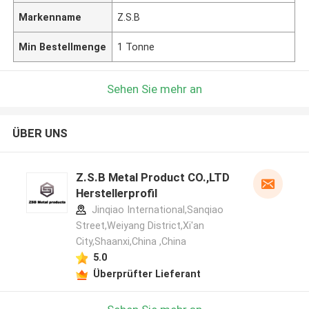
Markenname
Z.S.B
Min Bestellmenge
1 Tonne
Sehen Sie mehr an
ÜBER UNS
Z.S.B Metal Product CO.,LTD
Herstellerprofil
Jinqiao International,Sanqiao
Street,Weiyang District,Xi'an
City,Shaanxi,China ,China
5.0
Überprüfter Lieferant