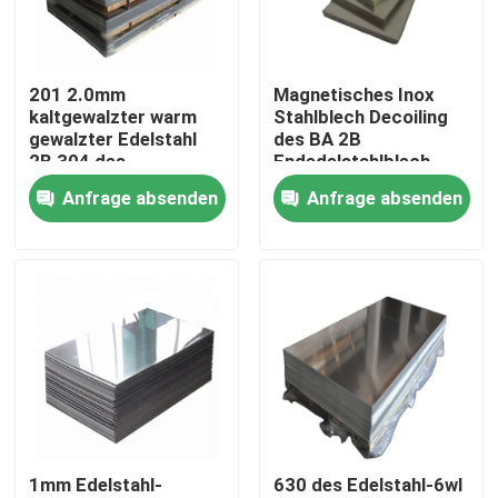
Über uns
201 2.0mm
Magnetisches Inox
kaltgewalzter warm
Stahlblech Decoiling
Werksbesichtigung
gewalzter Edelstahl
des BA 2B
2B 304 des
Endedelstahlblech-
Edelstahlblech-JIS
410 430
Anfrage absenden
Anfrage absenden
Qualitätskontrolle
Kontakt mit uns
Neuigkeiten
Bitte um ein Angebot
1mm Edelstahl-
630 des Edelstahl-6wl
Edelstahl-Platten-Blätter