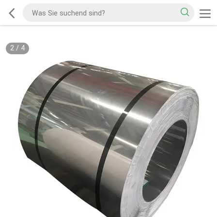
2
/
4