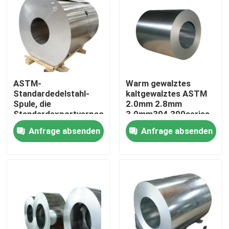
ASTM-
Warm gewalztes
Standardedelstahl-
kaltgewalztes ASTM
Spule, die
2.0mm 2.8mm
Standardexportverpackung
3.0mm304 300series
verpackt
schweißte Edelstahl-
Anfrage absenden
Anfrage absenden
Spule des Legierungs-
Grad-2B
Zu Hause
Produkte
Videos