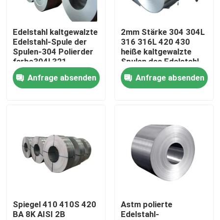
Über uns
Edelstahl kaltgewalzte
2mm Stärke 304 304L
Edelstahl-Spule der
316 316L 420 430
Spulen-304 Polierder
heiße kaltgewalzte
Werksbesichtigung
farbe304l 321
Spulen des Edelstahl-
06cr19ni10
Anfrage absenden
Anfrage absenden
Qualitätskontrolle
Kontakt mit uns
Neuigkeiten
Bitte um ein Angebot
Spiegel 410 410S 420
Astm polierte
BA 8K AISI 2B
Edelstahl-
Edelstahl-Platten-Blätter