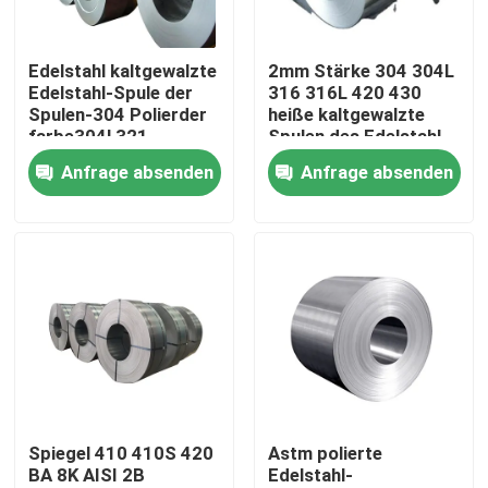
Über uns
Edelstahl kaltgewalzte
2mm Stärke 304 304L
Edelstahl-Spule der
316 316L 420 430
Spulen-304 Polierder
heiße kaltgewalzte
Werksbesichtigung
farbe304l 321
Spulen des Edelstahl-
06cr19ni10
Anfrage absenden
Anfrage absenden
Qualitätskontrolle
Kontakt mit uns
Neuigkeiten
Bitte um ein Angebot
Spiegel 410 410S 420
Astm polierte
BA 8K AISI 2B
Edelstahl-
Edelstahl-Platten-Blätter