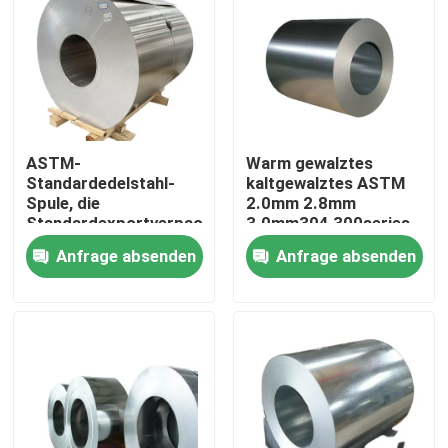
ASTM-
Warm gewalztes
Standardedelstahl-
kaltgewalztes ASTM
Spule, die
2.0mm 2.8mm
Standardexportverpackung
3.0mm304 300series
verpackt
schweißte Edelstahl-
Anfrage absenden
Anfrage absenden
Spule des Legierungs-
Grad-2B
Zu Hause
Produkte
Videos