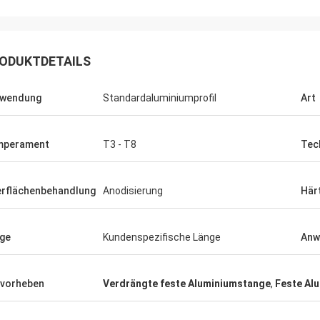
ODUKTDETAILS
Ich bin ein großer Freund.
rwendung
Standardaluminiumprofil
Art
reite mich darauf vor, mehr
te zurückzukaufen.
mperament
T3 - T8
Tec
rflächenbehandlung
Anodisierung
Här
ge
Kundenspezifische Länge
Anw
vorheben
Verdrängte feste Aluminiumstange
,
Feste Al