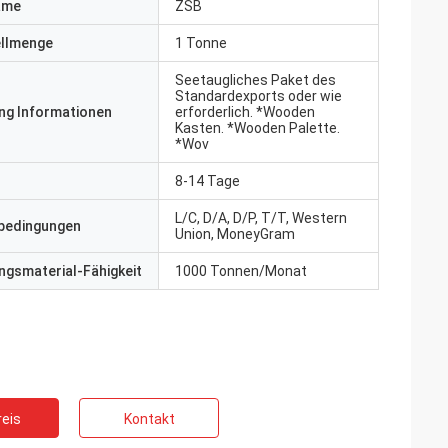
ame
ZSB
ellmenge
1 Tonne
Seetaugliches Paket des
Standardexports oder wie
ng Informationen
erforderlich. *Wooden
Kasten. *Wooden Palette.
*Wov
8-14 Tage
L/C, D/A, D/P, T/T, Western
bedingungen
Union, MoneyGram
gsmaterial-Fähigkeit
1000 Tonnen/Monat
eis
Kontakt