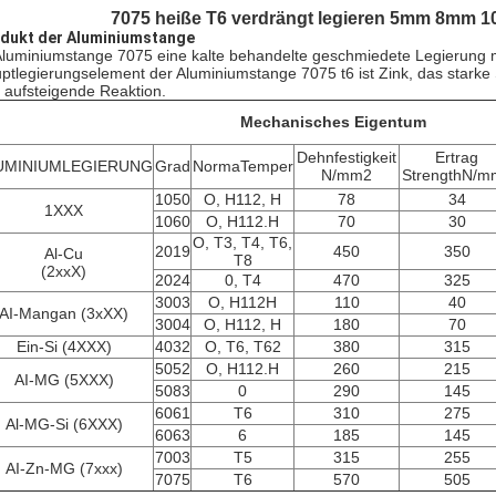
7075 heiße T6 verdrängt legieren 5mm 8mm
dukt der Aluminiumstange
 Aluminiumstange 7075 eine kalte behandelte geschmiedete Legierung 
ptlegierungselement der Aluminiumstange 7075 t6 ist Zink, das starke
 aufsteigende Reaktion.
Mechanisches Eigentum
Dehnfestigkeit
Ertrag
UMINIUMLEGIERUNG
Grad
NormaTemper
N/mm2
StrengthN/m
1050
O, H112, H
78
34
1XXX
1060
O, H112.H
70
30
O, T3, T4, T6,
2019
450
350
Al-Cu
T8
(2xxX)
2024
0, T4
470
325
3003
O, H112H
110
40
AI-Mangan (3xXX)
3004
O, H112, H
180
70
Ein-Si (4XXX)
4032
O, T6, T62
380
315
5052
O, H112.H
260
215
AI-MG (5XXX)
5083
0
290
145
6061
T6
310
275
Al-MG-Si (6XXX)
6063
6
185
145
7003
T5
315
255
AI-Zn-MG (7xxx)
7075
T6
570
505