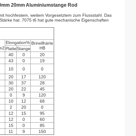
 10mm 20mm Aluminiumstange Rod
mit hochfestem, weitem Vorgesetztem zum Flussstahl. Das
 Stärke hat. 7075 t6 hat gute mechanische Eigenschaften
Elongation%
Brinellhärte
m2
HB
Platte
Stange
40
0
20
43
0
19
10
0
0
20
17
120
30
37
28
20
22
45
0
9
120
10
12
68
2
20
0
12
15
95
12
0
60
15
0
85
11
9
150