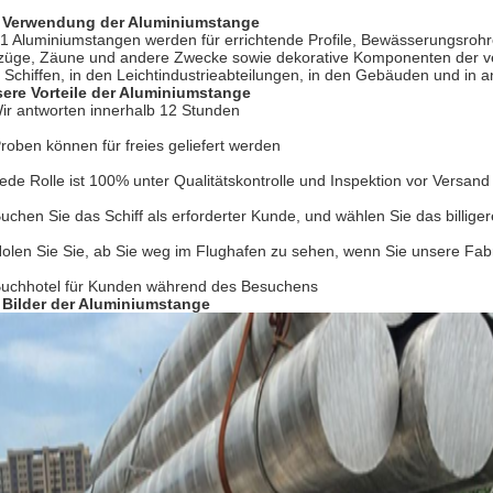
 Verwendung der Aluminiumstange
1 Aluminiumstangen werden für errichtende Profile, Bewässerungsrohre
züge, Zäune und andere Zwecke sowie dekorative Komponenten der ver
 Schiffen, in den Leichtindustrieabteilungen, in den Gebäuden und in 
ere Vorteile der Aluminiumstange
ir antworten innerhalb 12 Stunden
Proben können für freies geliefert werden
Jede Rolle ist 100% unter Qualitätskontrolle und Inspektion vor Versand
Buchen Sie das Schiff als erforderter Kunde, und wählen Sie das billige
Holen Sie Sie, ab Sie weg im Flughafen zu sehen, wenn Sie unsere Fabr
Buchhotel für Kunden während des Besuchens
 Bilder der Aluminiumstange