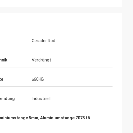
Gerader Rod
hnik
Verdrängt
te
≥60HB
endung
Industriell
uminiumstange 5mm
,
Aluminiumstange 7075 t6