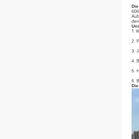
Die
606
Auf
den
Uns
1.
W
2. 
3. 
4. 
5. 
6. 
Die