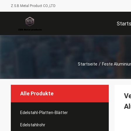
Z.S.B Metal Product CO.,LTD
Start
Startseite
/
Feste Alumini
Alle Produkte
V
A
Edelstahl-Platten-Blätter
Edelstahlrohr