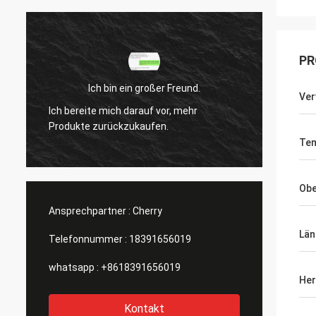
PR
Ich bin ein großer Freund.
Ve
Ich bereite mich darauf vor, mehr
Ich be
Produkte zurückzukaufen.
Produk
Te
Obe
Ansprechpartner :
Cherry
Län
Telefonnummer :
18391656019
whatsapp :
+8618391656019
Her
Kontakt