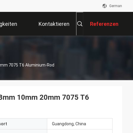
German
gkeiten
Kontaktieren
Referenzen
Sie Uns
0mm 7075 T6 Aluminium-Rod
mm 8mm 10mm 20mm 7075 T6
sort
Guangdong, China