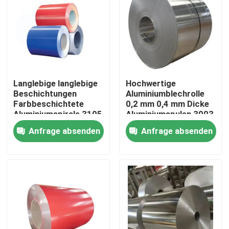
Langlebige langlebige
Hochwertige
Beschichtungen
Aluminiumblechrolle
Farbbeschichtete
0,2 mm 0,4 mm Dicke
Aluminiumspirale 3105
Aluminiumspulen 3003
Breite
Aluminiumrollen für die
Anfrage absenden
Anfrage absenden
Farbbeschichtete
Luft- und Raumfahrt
Aluminiumspirale für
Regenrinnen
Zu Hause
Produkte
Videos