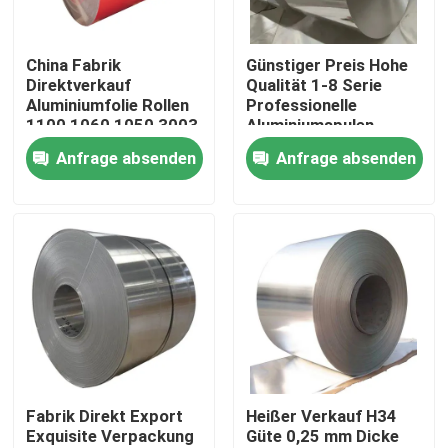
Über uns
China Fabrik
Günstiger Preis Hohe
Direktverkauf
Qualität 1-8 Serie
Aluminiumfolie Rollen
Professionelle
Werksbesichtigung
1100 1060 1050 3003
Aluminiumspulen
Aluminiumfolien
Fabrik Aluminiumspule
Anfrage absenden
Anfrage absenden
Spirale
60 mm
Qualitätskontrolle
Kontakt mit uns
Neuigkeiten
Bitte um ein Angebot
Fabrik Direkt Export
Heißer Verkauf H34
Exquisite Verpackung
Güte 0,25 mm Dicke
Edelstahl-Platten-Blätter