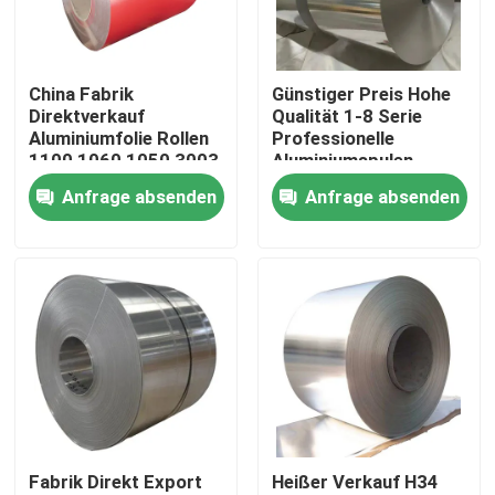
Über uns
China Fabrik
Günstiger Preis Hohe
Direktverkauf
Qualität 1-8 Serie
Werksbesichtigung
Aluminiumfolie Rollen
Professionelle
1100 1060 1050 3003
Aluminiumspulen
Aluminiumfolien
Fabrik Aluminiumspule
Anfrage absenden
Anfrage absenden
Qualitätskontrolle
Spirale
60 mm
Kontakt mit uns
Neuigkeiten
Bitte um ein Angebot
Fabrik Direkt Export
Heißer Verkauf H34
Edelstahl-Platten-Blätter