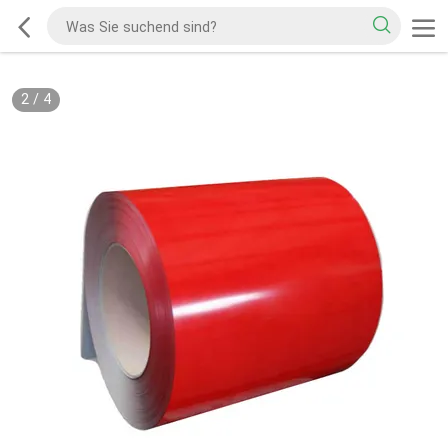
2
/
4