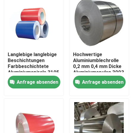
Langlebige langlebige
Hochwertige
Beschichtungen
Aluminiumblechrolle
Farbbeschichtete
0,2 mm 0,4 mm Dicke
Aluminiumspirale 3105
Aluminiumspulen 3003
Breite
Aluminiumrollen für die
Anfrage absenden
Anfrage absenden
Farbbeschichtete
Luft- und Raumfahrt
Aluminiumspirale für
Zu Hause
Regenrinnen
Produkte
Videos