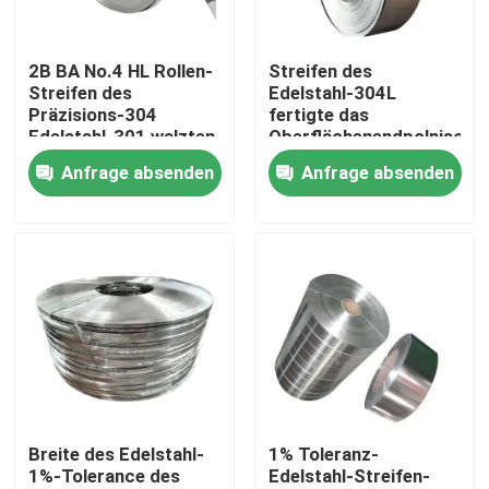
Über uns
2B BA No.4 HL Rollen-
Streifen des
Streifen des
Edelstahl-304L
Präzisions-304
fertigte das
Werksbesichtigung
Edelstahl-301 walzten
Oberflächenendpolnisch
kalt
der Stärke-
Anfrage absenden
Anfrage absenden
BA/Polished/Brushed
Qualitätskontrolle
besonders an
Kontakt mit uns
Neuigkeiten
Bitte um ein Angebot
Breite des Edelstahl-
1% Toleranz-
1%-Tolerance des
Edelstahl-Streifen-
Edelstahl-Platten-Blätter