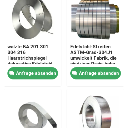
walzte BA 201 301
Edelstahl-Streifen
304 316
ASTM-Grad-304J1
Haarstrichspiegel
umwickelt Fabrik, die
dekorative Edelstahl-
niedriger Preis-hohe
Streifen kalt
Qualität/warm gewalzt
Anfrage absenden
Anfrage absenden
kaltwalzte
Zu Hause
Produkte
Videos