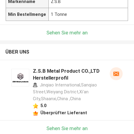
Markenname
Z.S.B
Min Bestellmenge
1 Tonne
Sehen Sie mehr an
ÜBER UNS
Z.S.B Metal Product CO.,LTD
Herstellerprofil
Jinqiao International,Sanqiao
Street,Weiyang District,Xi'an
City,Shaanxi,China ,China
5.0
Überprüfter Lieferant
Sehen Sie mehr an