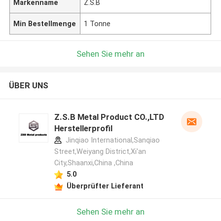
Markenname
Z.S.B
Min Bestellmenge
1 Tonne
Sehen Sie mehr an
ÜBER UNS
Z.S.B Metal Product CO.,LTD
Herstellerprofil
Jinqiao International,Sanqiao
Street,Weiyang District,Xi'an
City,Shaanxi,China ,China
5.0
Überprüfter Lieferant
Sehen Sie mehr an