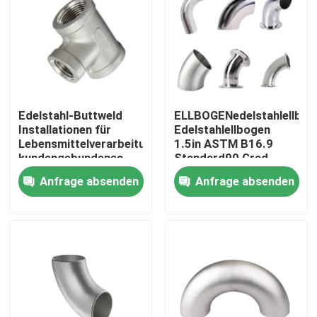
Edelstahl-Buttweld
ELLBOGENedelstahlellbog
Installationen für
Edelstahlellbogen
Lebensmittelverarbeitung
1.5in ASTM B16.9
kundengebundenes
Standard90 Grad
Größen-Karton-Paket
Anfrage absenden
Anfrage absenden
Zu Hause
Produkte
Videos