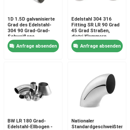
Über uns
1D 1.5D galvanisierte
Edelstahl 304 316
Grad des Edelstahl-
Fitting SR LR 90 Grad
304 90 Grad-Grad-
45 Grad Straßen,
Werksbesichtigung
Schweißens-
dietri Klammern-
Biegungs-Ellbogen-
Ellbogen schweißen
Anfrage absenden
Anfrage absenden
Verbindungsstück 3A
Qualitätskontrolle
Ellbogen LÄRM-SMS-
ISO DS
Kontakt mit uns
Neuigkeiten
Bitte um ein Angebot
BW LR 180 Grad-
Nationaler
Edelstahl-Ellbogen -
Standardgeschweißter
Edelstahl-Platten-Blätter