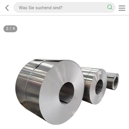
2
/
4