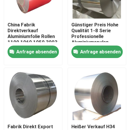
Über uns
China Fabrik
Günstiger Preis Hohe
Direktverkauf
Qualität 1-8 Serie
Werksbesichtigung
Aluminiumfolie Rollen
Professionelle
1100 1060 1050 3003
Aluminiumspulen
Aluminiumfolien
Fabrik Aluminiumspule
Anfrage absenden
Anfrage absenden
Qualitätskontrolle
Spirale
60 mm
Kontakt mit uns
Neuigkeiten
Bitte um ein Angebot
Fabrik Direkt Export
Heißer Verkauf H34
Edelstahl-Platten-Blätter