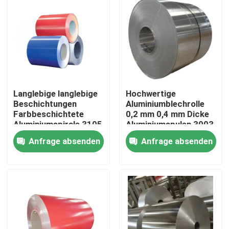
Langlebige langlebige
Hochwertige
Beschichtungen
Aluminiumblechrolle
Farbbeschichtete
0,2 mm 0,4 mm Dicke
Aluminiumspirale 3105
Aluminiumspulen 3003
Breite
Aluminiumrollen für die
Anfrage absenden
Anfrage absenden
Farbbeschichtete
Luft- und Raumfahrt
Aluminiumspirale für
Zu Hause
Regenrinnen
Produkte
Videos