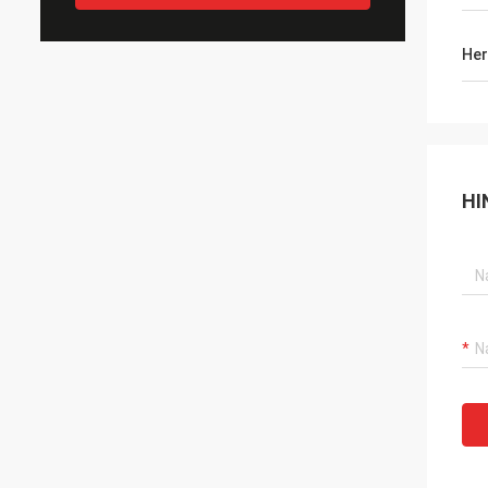
Her
HI