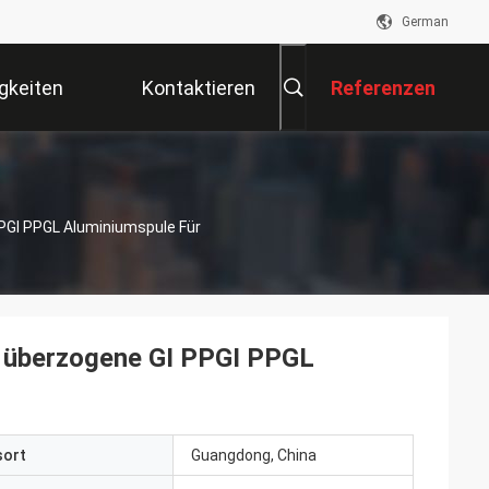
German
gkeiten
Kontaktieren
Referenzen
Sie Uns
PGI PPGL Aluminiumspule Für
 überzogene GI PPGI PPGL
sort
Guangdong, China