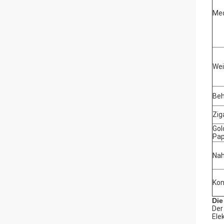
Med
Wei
Beh
Zig
Gol
Pap
Nah
Kon
Die
Der
Ele