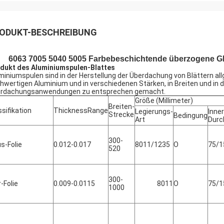
ODUKT-BESCHREIBUNG
6063 7005 5040 5005 Farbebeschichtende überzogene GI
dukt des Aluminiumspulen-Blattes
miniumspulen sind in der Herstellung der Überdachung von Blättern a
hwertigen Aluminium und in verschiedenen Stärken, in Breiten und i
rdachungsanwendungen zu entsprechen gemacht.
Größe (Millimeter)
Breiten-
ssifikation
ThicknessRange
Legierungs-
Inne
Strecke
Bedingung
Art
Durc
300-
s-Folie
0.012-0.017
8011/1235
O
75/1
520
300-
r-Folie
0.009-0.0115
8011
O
75/1
1000