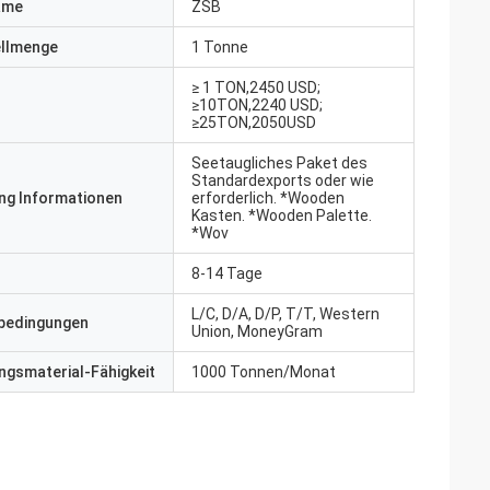
ame
ZSB
ellmenge
1 Tonne
≥ 1 TON,2450 USD;
≥10TON,2240 USD;
≥25TON,2050USD
Seetaugliches Paket des
Standardexports oder wie
ng Informationen
erforderlich. *Wooden
Kasten. *Wooden Palette.
*Wov
8-14 Tage
L/C, D/A, D/P, T/T, Western
bedingungen
Union, MoneyGram
gsmaterial-Fähigkeit
1000 Tonnen/Monat