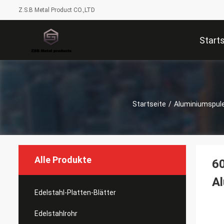
Z.S.B Metal Product CO.,LTD
Start
Startseite
/
Aluminiumspule
Alle Produkte
6
Al
Edelstahl-Platten-Blätter
Edelstahlrohr