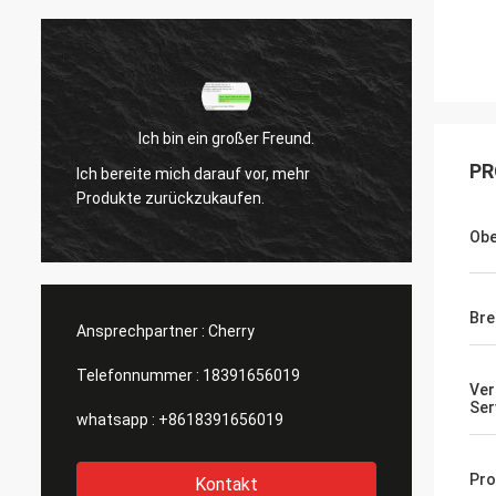
h bin ein großer Freund.
Ich bin ein großer F
PR
 mich darauf vor, mehr
Ich bereite mich darauf vor,
zurückzukaufen.
Produkte zurückzukaufen.
Obe
Bre
Ansprechpartner :
Cherry
Telefonnummer :
18391656019
Ver
Ser
whatsapp :
+8618391656019
Pro
Kontakt