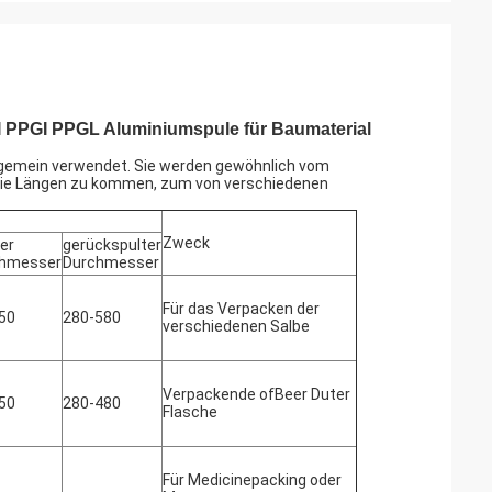
 PPGI PPGL Aluminiumspule für Baumaterial
llgemein verwendet. Sie werden gewöhnlich vom
n die Längen zu kommen, zum von verschiedenen
Zweck
rer
gerückspulter
hmesser
Durchmesser
Für das Verpacken der
50
280-580
verschiedenen Salbe
Verpackende ofBeer Duter
50
280-480
Flasche
Für Medicinepacking oder