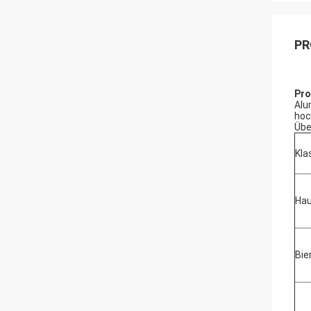
PR
Pro
Alu
hoc
Übe
Kla
Hau
Bie