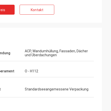
eis
Kontakt
ACP, Wandumhüllung, Fassaden, Dächer
ndung
und Überdachungen
erament
O - H112
t
Standardseeangemessene Verpackung