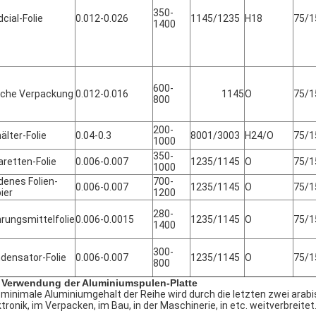
350-
cial-Folie
0.012-0.026
1145/1235
H18
75/1
1400
600-
che Verpackung
0.012-0.016
1145
O
75/1
800
200-
älter-Folie
0.04-0.3
8001/3003
H24/O
75/1
1000
350-
aretten-Folie
0.006-0.007
1235/1145
O
75/1
1000
denes Folien-
700-
0.006-0.007
1235/1145
O
75/1
ier
1200
280-
rungsmittelfolie
0.006-0.0015
1235/1145
O
75/1
1400
300-
densator-Folie
0.006-0.007
1235/1145
O
75/1
800
 Verwendung der Aluminiumspulen-Platte
 minimale Aluminiumgehalt der Reihe wird durch die letzten zwei arab
ktronik, im Verpacken, im Bau, in der Maschinerie, in etc. weitverbreitet