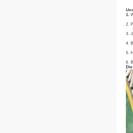
Uns
1.
W
2. 
3. 
4. 
5. 
6. 
Die