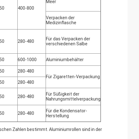
Meer
50
400-800
Verpacken der
Medizinflasche
Für das Verpacken der
50
280-480
verschiedenen Salbe
50
600-1000
Aluminiumbehälter
50
280-480
Für Zigaretten-Verpackung
50
280-480
Für Süßigkeit der
50
280-480
Nahrungsmittelverpackung
Für die Kondensator-
50
280-480
Herstellung
ischen Zahlen bestimmt. Aluminiumrollen sind in der
.