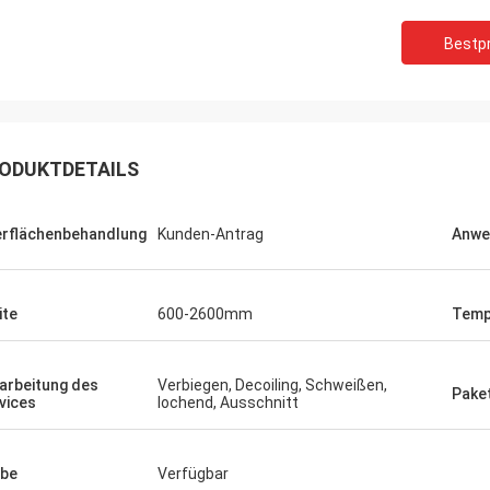
Bestpr
reund.
ODUKTDETAILS
 mehr
rflächenbehandlung
Kunden-Antrag
Anwe
ite
600-2600mm
Temp
arbeitung des
Verbiegen, Decoiling, Schweißen,
Pake
vices
lochend, Ausschnitt
be
Verfügbar